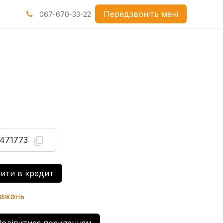
нами
Передзвоніть мені
067-670-33-22
471773
ити в кредит
бажань