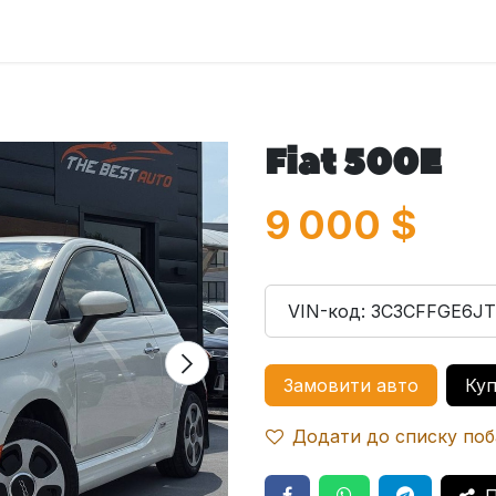
оловна
Автомобілі
Про нас
Послуги
Зв'яжіться з 
Fiat 500E
9 000
$
VIN-код:
3C3CFFGE6JT
Замовити авто
Куп
Додати до списку по