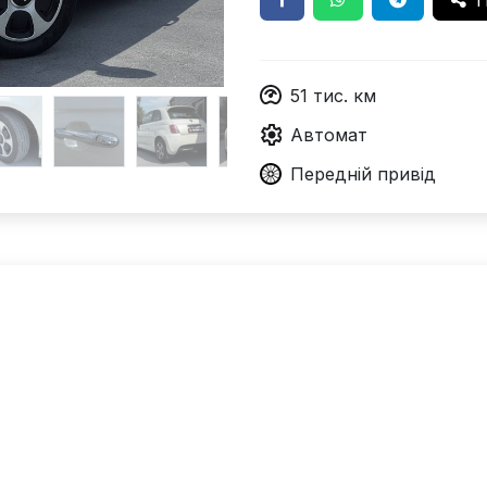
П
51
тис. км
Автомат
Передній
привід