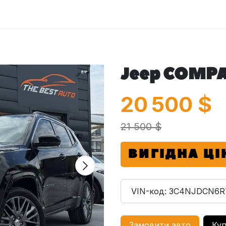
оловна
Автомобілі
Про нас
Послуги
Зв'яжіться з 
Jeep COMPA
20 500
$
21 500 $
ВИГІДНА ЦІ
VIN-код:
3C4NJDCN6R
Замовити авто
Куп