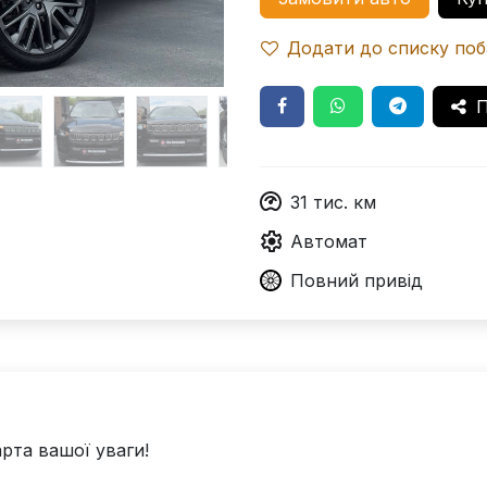
Додати до списку по
П
31
тис. км
Автомат
Повний
привід
арта вашої уваги!