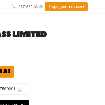
нами
Передзвоніть мені
067-670-33-22
SS LIMITED
НА!
T580291
ити в кредит