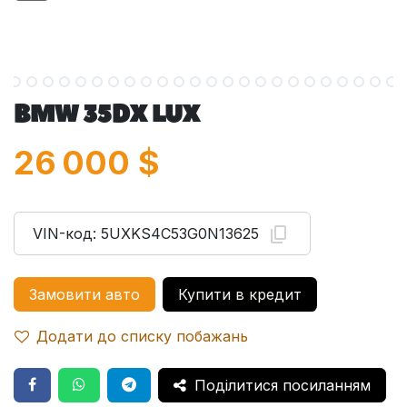
BMW 35DX LUX
26 000
$
VIN-код:
5UXKS4C53G0N13625
Замовити авто
Купити в кредит
Додати до списку побажань
Поділитися посиланням