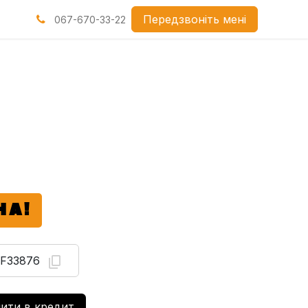
нами
Передзвоніть мені
067-670-33-22
НА!
F33876
ити в кредит