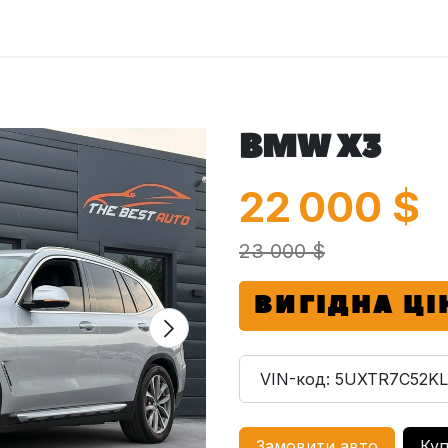
оловна
Автомобілі
Про нас
Послуги
Зв'яжіться з 
BMW X3
22 000
$
23 000 $
ВИГІДНА ЦІ
VIN-код:
5UXTR7C52KL
Замовити авто
Куп