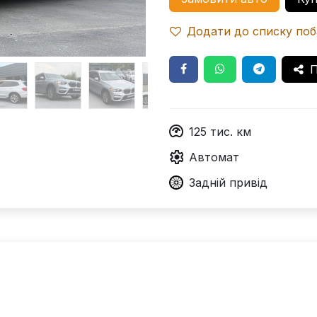
Додати до списку по
П
125
тис. км
Автомат
Задній
привід