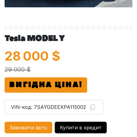
Tesla MODEL Y
28 000
$
29 000 $
ВИГІДНА ЦІНА!
VIN-код:
7SAYGDEEXPA115002
Замовити авто
Купити в кредит