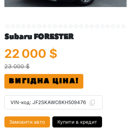
Subaru FORESTER
22 000
$
23 000 $
ВИГІДНА ЦІНА!
VIN-код:
JF2SKAWC6KH509476
Замовити авто
Купити в кредит