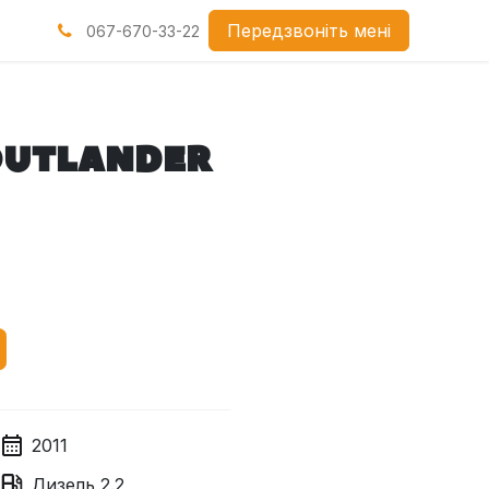
нами
Передзвоніть мені
067-670-33-22
 OUTLANDER
2011
Дизель
2.2