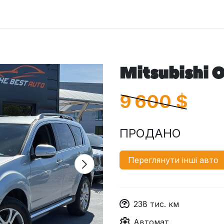
оловна
Автомобілі
Про нас
Послуги
Зв'яжіться з 
Mitsubishi
9 600
$
ПРОДАНО
Переглянути інші авто
238
тис. км
Автомат