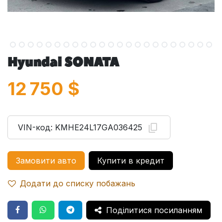
Hyundai SONATA
12 750
$
VIN-код:
KMHE24L17GA036425
Замовити авто
Купити в кредит
Додати до списку побажань
Поділитися посиланням