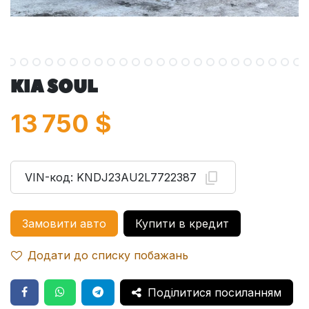
KIA SOUL
13 750
$
VIN-код:
KNDJ23AU2L7722387
Замовити авто
Купити в кредит
Додати до списку побажань
Поділитися посиланням