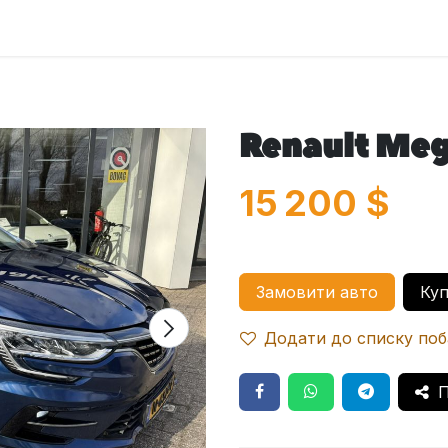
оловна
Автомобілі
Про нас
Послуги
Зв'яжіться з 
Renault Meg
15 200
$
Замовити авто
Куп
Додати до списку по
П