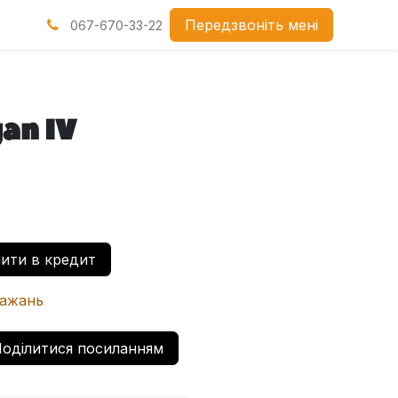
нами
Передзвоніть мені
067-670-33-22
an IV
ити в кредит
бажань
оділитися посиланням