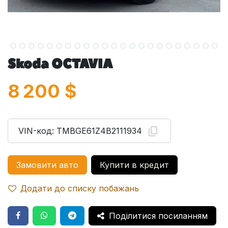
Skoda OCTAVIA
8 200
$
VIN-код:
TMBGE61Z4B2111934
Замовити авто
Купити в кредит
Додати до списку побажань
Поділитися посиланням