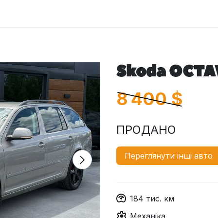
оловна
Автомобілі
Про нас
Послуги
Зв'яжіться з 
Skoda OCTA
8 400
$
ПРОДАНО
Переглянути інші авто
184
тис. км
Механіка