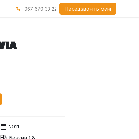
нами
Передзвоніть мені
067-670-33-22
VIA
2011
Бензин
1.8