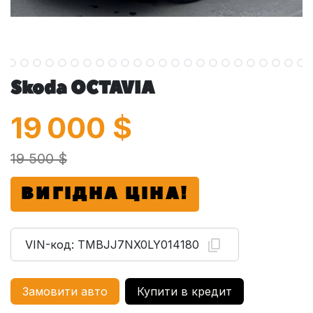
Skoda OCTAVIA
19 000
$
19 500 $
ВИГІДНА ЦІНА!
VIN-код:
TMBJJ7NX0LY014180
Замовити авто
Купити в кредит