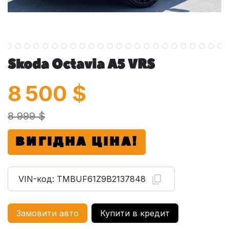
Skoda Octavia A5 VRS
8 500
$
8 999 $
ВИГІДНА ЦІНА!
VIN-код:
TMBUF61Z9B2137848
Замовити авто
Купити в кредит