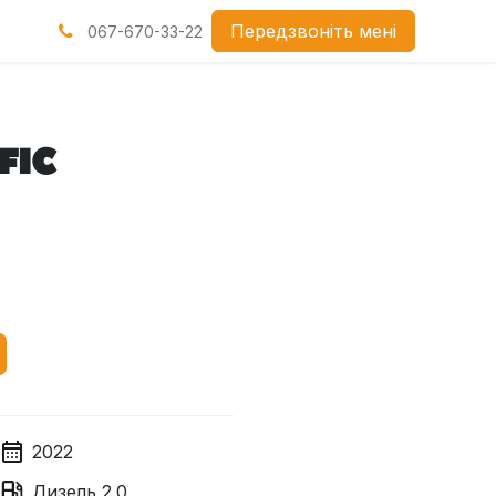
нами
Передзвоніть мені
067-670-33-22
FIC
2022
Дизель
2.0