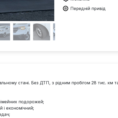
Передній
привід
альному стані. Без ДТП, з рідним пробігом 28 тис. км 
 сімейних подорожей;
й і економічний;
едач;