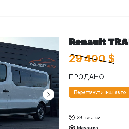
оловна
Автомобілі
Про нас
Послуги
Зв'яжіться з 
Renault TRA
29 400
$
ПРОДАНО
Переглянути інші авто
28
тис. км
Механіка