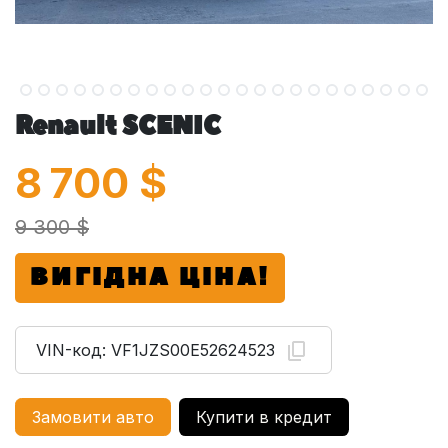
Renault SCENIC
8 700
$
9 300 $
ВИГІДНА ЦІНА!
VIN-код:
VF1JZS00E52624523
Замовити авто
Купити в кредит