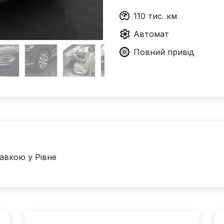
110
тис. км
Автомат
Повний
привід
авкою у Рівне