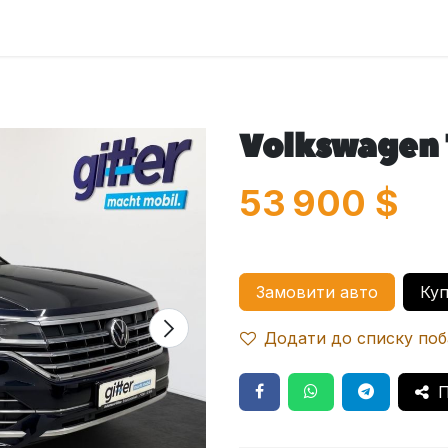
оловна
Автомобілі
Про нас
Послуги
Зв'яжіться з 
Volkswagen
53 900
$
Замовити авто
Куп
Додати до списку по
П