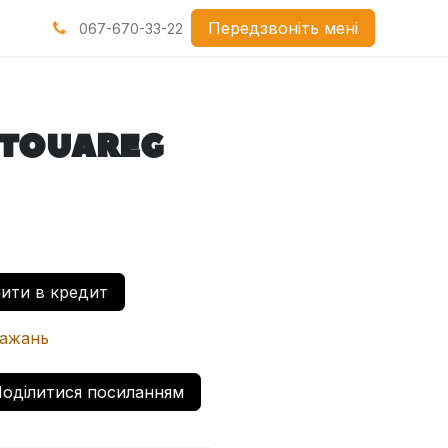
нами
Передзвоніть мені
067-670-33-22
 TOUAREG
ити в кредит
бажань
оділитися посиланням