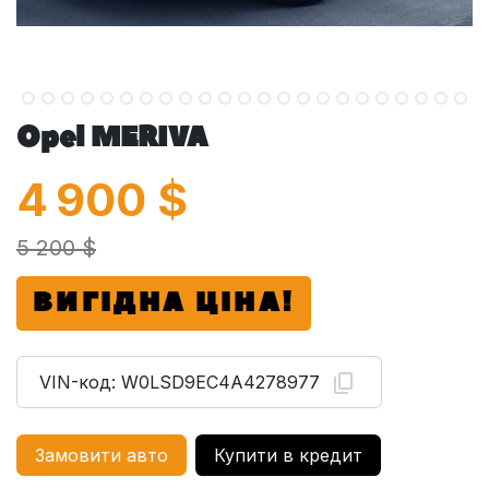
Opel MERIVA
4 900
$
5 200 $
ВИГІДНА ЦІНА!
VIN-код:
W0LSD9EC4A4278977
Замовити авто
Купити в кредит