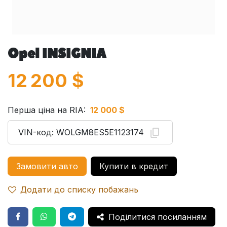
Opel INSIGNIA
12 200
$
Перша ціна на RIA:
12 000 $
VIN-код:
WOLGM8ES5E1123174
Замовити авто
Купити в кредит
Додати до списку побажань
Поділитися посиланням