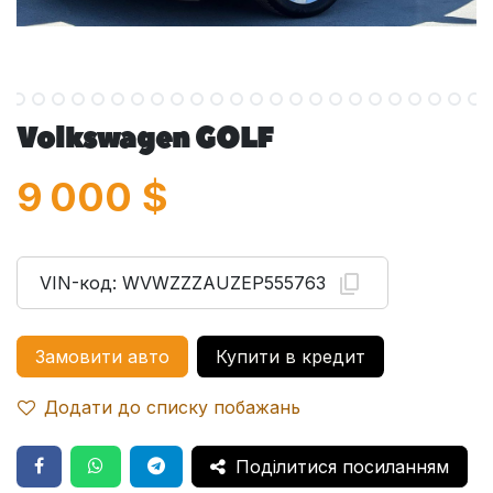
Volkswagen GOLF
9 000
$
VIN-код:
WVWZZZAUZEP555763
Замовити авто
Купити в кредит
Додати до списку побажань
Поділитися посиланням