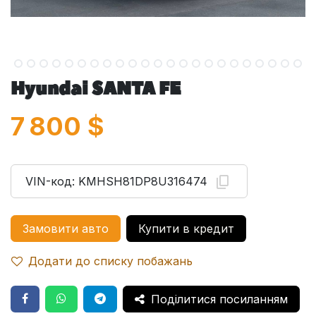
Hyundai SANTA FE
7 800
$
VIN-код:
KMHSH81DP8U316474
Замовити авто
Купити в кредит
Додати до списку побажань
Поділитися посиланням