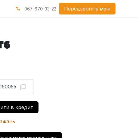
нами
Передзвоніть мені
067-670-33-22
T6
150055
ити в кредит
бажань