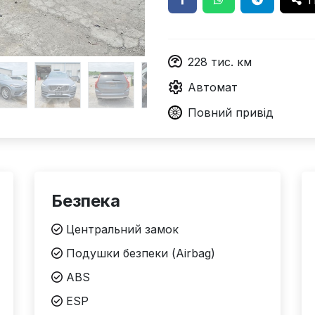
П
228
тис. км
Автомат
Повний
привід
Безпека
Центральний замок
Подушки безпеки (Airbag)
ABS
ESP