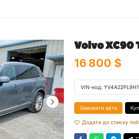
оловна
Автомобілі
Про нас
Послуги
Зв'яжіться з 
Volvo XC90 
16 800
$
VIN-код:
YV4A22PL9H1
Замовити авто
Куп
Додати до списку по