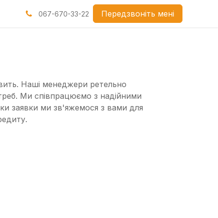
нами
Передзвоніть мені
067-670-33-22
авить. Наші менеджери ретельно
треб. Ми співпрацюємо з надійними
бки заявки ми зв'яжемося з вами для
редиту.