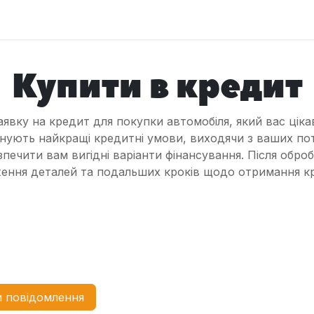
оловна
Автомобілі
Про нас
Послуги
Зв'яжіться з 
Купити в кредит
аявку на кредит для покупки автомобіля, який вас цік
онують найкращі кредитні умови, виходячи з ваших по
ечити вам вигідні варіанти фінансування. Після обро
ення деталей та подальших кроків щодо отримання к
и повідомлення