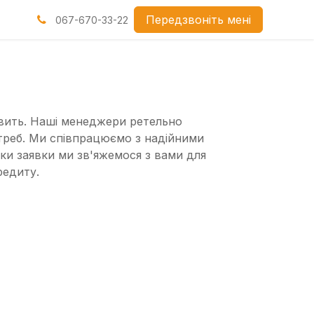
нами
Передзвоніть мені
067-670-33-22
авить. Наші менеджери ретельно
треб. Ми співпрацюємо з надійними
бки заявки ми зв'яжемося з вами для
редиту.