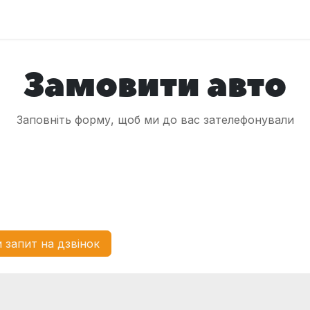
оловна
Автомобілі
Про нас
Послуги
Зв'яжіться з 
Замовити авто
Заповніть форму, щоб ми до вас зателефонували
 запит на дзвінок