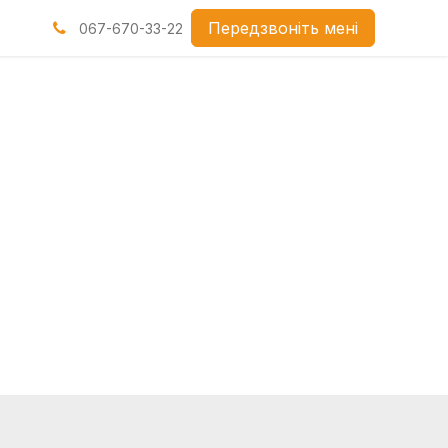
нами
Передзвоніть мені
067-670-33-22