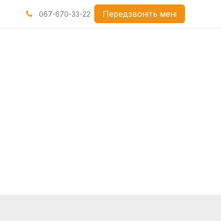
нами
Передзвоніть мені
067-670-33-22