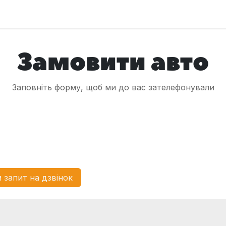
оловна
Автомобілі
Про нас
Послуги
Зв'яжіться з 
Замовити авто
Заповніть форму, щоб ми до вас зателефонували
 запит на дзвінок